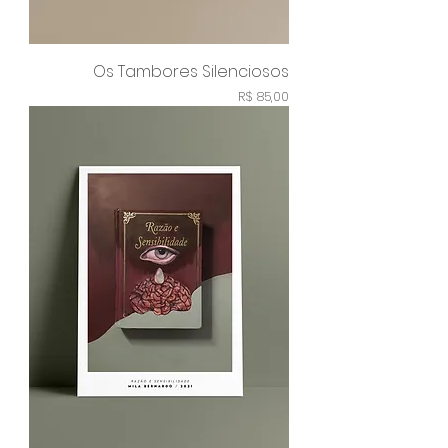
Os Tambores Silenciosos
Preço
R$ 85,00