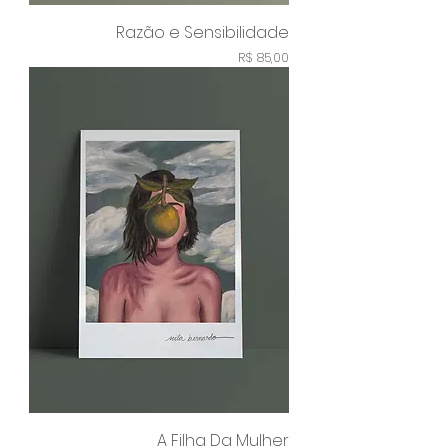
Razão e Sensibilidade
Preço
R$ 85,00
A Filha Da Mulher