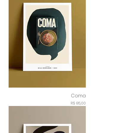
Coma
Preço
R$ 85,00