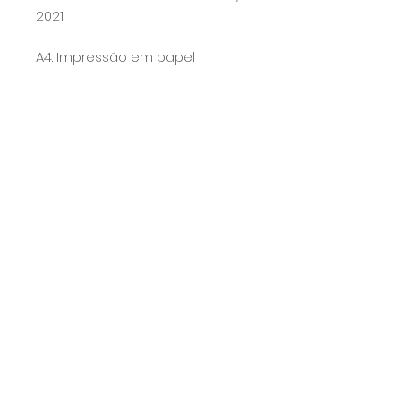
2021
A4: Impressão em papel
fotográfico satin microporoso
260g
Calcule seu frete
Calcular
Prazo
O prazo para a produção e envio
do produto é de 7 dias úteis, porém
normalmente o envio é feito antes :)
COPYRIGHT MILA BERNARDO - 25.210.703/0001-75 - 2025 TODOS OS DIREITOS
RESERVADOS.