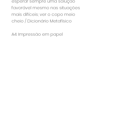
esperar sempre uma solução
favorável mesmo nas situações
mais difíceis; ver o copo meio
cheio / Dicionário Metafísico
A4: Impressão em papel
fotográfico 280g com
acabamento glossy e assinado
à mão.
Calcule seu frete
Calcular
Prazo
O prazo para a produção e envio
do produto é de 7 dias úteis, porém