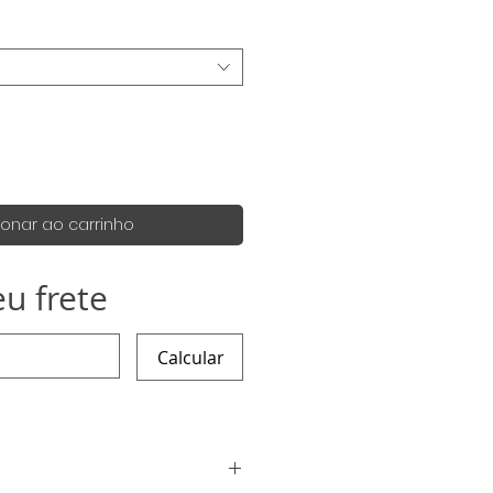
ionar ao carrinho
eu frete
Calcular