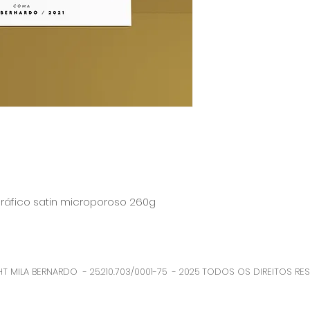
O prazo para a pro
dias úteis, porém no
ráfico satin microporoso 260g
T MILA BERNARDO - 25.210.703/0001-75 - 2025 TODOS OS DIREITOS RE