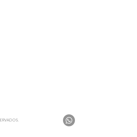
dução e envio do produto é de 7
rmalmente o envio é feito antes :)
SERVADOS.