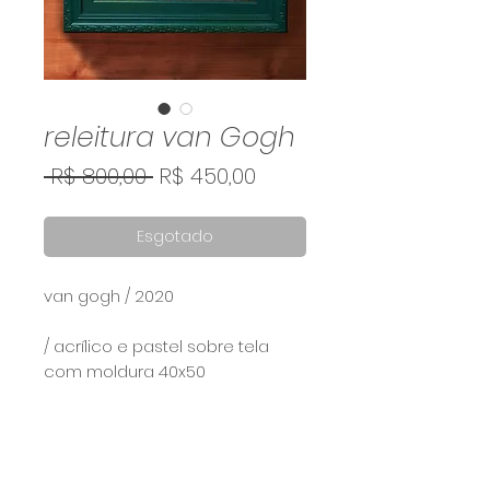
releitura van Gogh
Preço
Preço
 R$ 800,00 
R$ 450,00
normal
promocional
Esgotado
van gogh / 2020⠀
/ acrílico e pastel sobre tela
com moldura 40x50
Calcule seu frete
Calcular