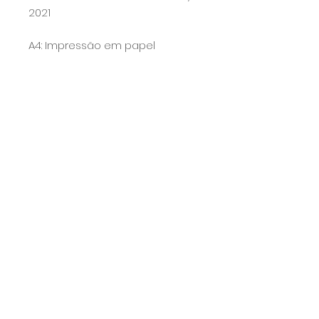
2021
A4: Impressão em papel
fotográfico satin microporoso
260g
Calcule seu frete
Calcular
Prazo
O prazo para a produção e envio
do produto é de 7 dias úteis, porém
normalmente o envio é feito antes :)
COPYRIGHT MILA BERNARDO - 25.210.703/0001-75 - 2025 TODOS OS DIREITOS
RESERVADOS.