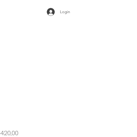
Login
eço
Preço
 420,00