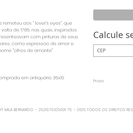
no
emeteu aos “ lover’s eyes”, que
volta de 1785, nas quais, inspirados
Calcule s
 presenteavam com pinturas de seus
olares, como expressão de amor e
nome "olhos de amante" ⠀
 comprada em antiquário 35x10
Prazo
A obra é pintada p
fica entre 15 e 20 di
T MILA BERNARDO - 25.210.703/0001-75 - 2025 TODOS OS DIREITOS RE