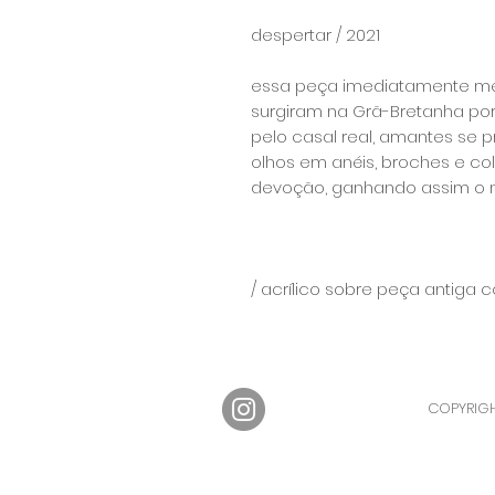
despertar / 2021
essa peça imediatamente me r
surgiram na Grã-Bretanha por 
pelo casal real, amantes se
olhos em anéis, broches e c
devoção, ganhando assim o 
⠀
⠀
⠀
/ acrílico sobre peça antiga
COPYRIGH