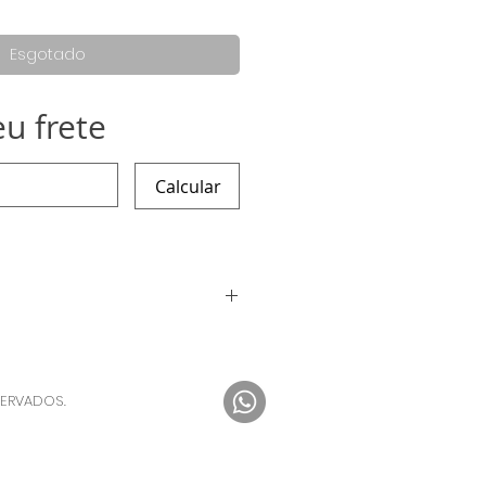
rmal
promocional
Esgotado
eu frete
Calcular
or encomenda por isso o prazo
as para a produção e envio :)
SERVADOS.