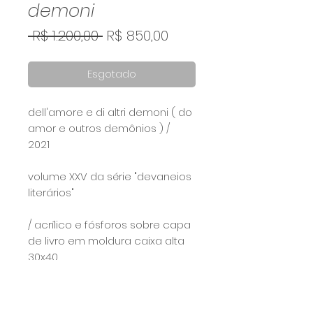
demoni
Preço
Preço
 R$ 1.200,00 
R$ 850,00
normal
promocional
Esgotado
dell'amore e di altri demoni ( do
amor e outros demônios ) /
2021⠀
⠀
volume XXV da série "devaneios
literários"
/ acrílico e fósforos sobre capa
de livro em moldura caixa alta
30x40