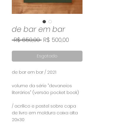
de bar em bar
Preço
Preço
 R$ 650,00 
R$ 500,00
normal
promocional
Esgotado
de bar em bar / 2021⠀
⠀
volume da série "devaneios
literários" (versão pocket book)
/ acrílico e pastel sobre capa
de livro em moldura caixa alta
20x30