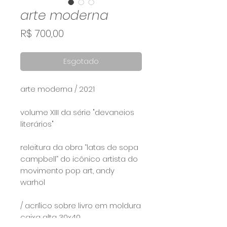
arte moderna
Preço
R$ 700,00
Esgotado
arte moderna / 2021⠀
⠀
volume XIII da série "devaneios
literários" ⠀
releitura da obra “latas de sopa
campbell” do icônico artista do
movimento pop art, andy
warhol
/ acrílico sobre livro em moldura
caixa alta 30x40