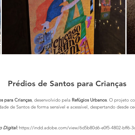
Prédios de Santos para Crianças
os para Crianças
, desenvolvido pela
Refúgios Urbanos
. O projeto c
cidade de Santos de forma sensível e acessível, despertando desde c
o Digital:
https://indd.adobe.com/view/6d5b80d6-e0f5-4802-bff6-