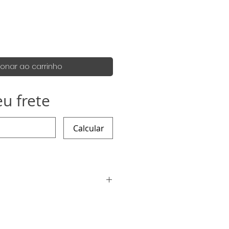
mal
promocional
ionar ao carrinho
eu frete
Calcular
 são 100% artesanais eles podem
eis para serem produzidos e
queira para alguma data
iar um email que tentaremos ao