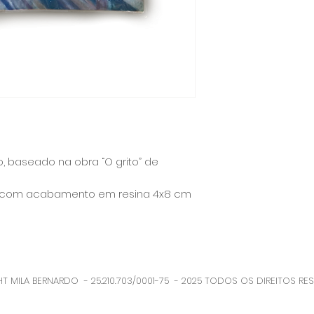
máximo adiantar :)
o, baseado na obra “O grito” de
sso com acabamento em resina 4x8 cm
T MILA BERNARDO - 25.210.703/0001-75 - 2025 TODOS OS DIREITOS RE