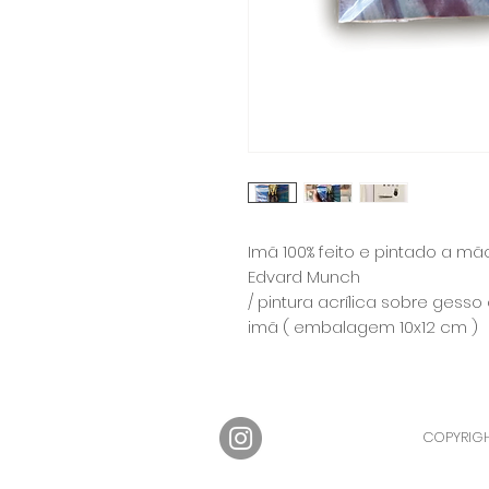
Imã 100% feito e pintado a mã
Edvard Munch
/ pintura acrílica sobre ge
imã ( embalagem 10x12 cm )
COPYRIGH