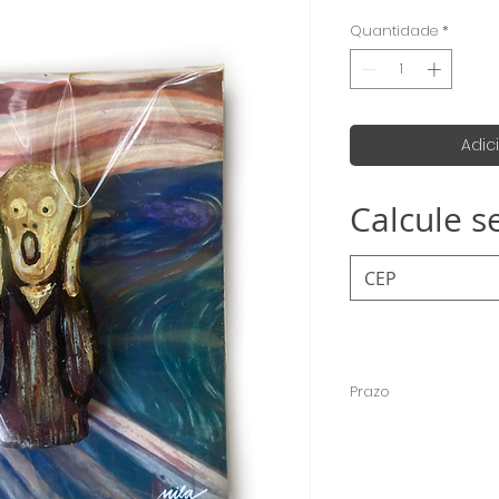
nor
Quantidade
*
Adic
Calcule s
Prazo
Como todas os ímãs
levar até 15 dias út
enviados mas caso 
específica é só env