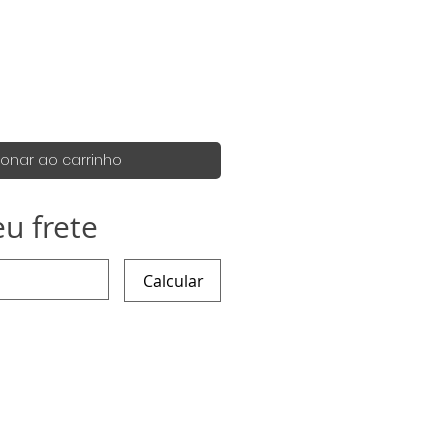
eço
ionar ao carrinho
eu frete
Calcular