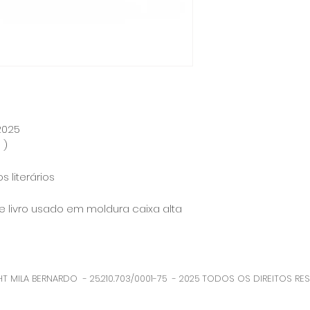
2025
 )
s literários
de livro usado em moldura caixa alta
T MILA BERNARDO - 25.210.703/0001-75 - 2025 TODOS OS DIREITOS RE