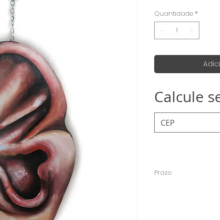
Quantidade
*
Adic
Calcule s
Prazo
O prazo para o envio
úteis, porém normalm