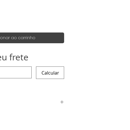
ionar ao carrinho
eu frete
Calcular
 da obra é de 15 a 20 dias
ente o envio é feito antes :)