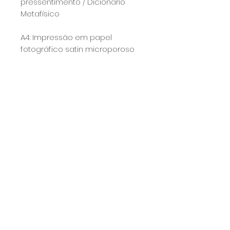
pressentimento / Dicionário
Metafísico
A4: Impressão em papel
fotográfico satin microporoso
260g e assinado à mão.
Calcule seu frete
Calcular
Prazo
O prazo para a produção e envio
do produto é de 7 dias úteis, porém
normalmente o envio é feito antes :)
COPYRIGHT MILA BERNARDO - 25.210.703/0001-75 - 2025 TODOS OS DIREITOS