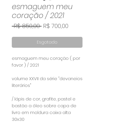
esmaguem meu
coração / 2021
Preço
Preço
 R$ 850,00 
R$ 700,00
normal
promocional
Esgotado
esmaguem meu coração ( por
favor ) / 2021⠀
⠀
volume XXVII da série "devaneios
literários"
/ lápis de cor, grafite, pastel e
bastão a óleo sobre capa de
livro em moldura caixa alta
30x30