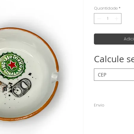
Quantidade
*
Adic
Calcule s
Envio
O envio é feito em at
normalmente é feito 