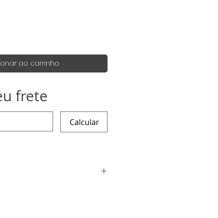
ionar ao carrinho
eu frete
Calcular
é 10 dias úteis, porém
antes :)