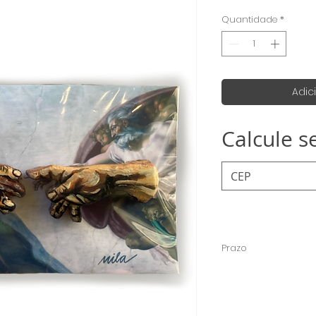
nor
Quantidade
*
Adic
Calcule s
Prazo
Como todas os ímãs
levar até 15 dias út
enviados mas caso 
específica é só env