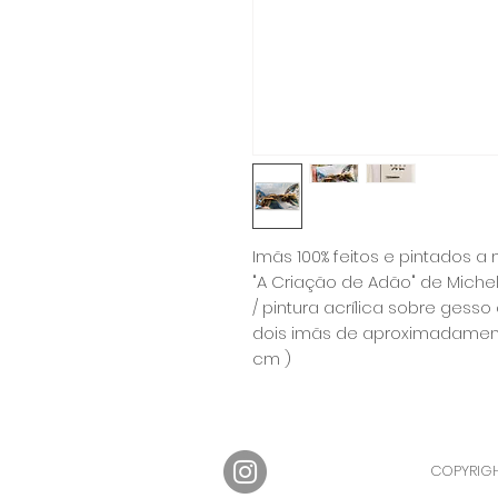
Imãs 100% feitos e pintados 
"A Criação de Adão" de Miche
/ pintura acrílica sobre gess
dois imãs de aproximadamen
cm )
COPYRIGH