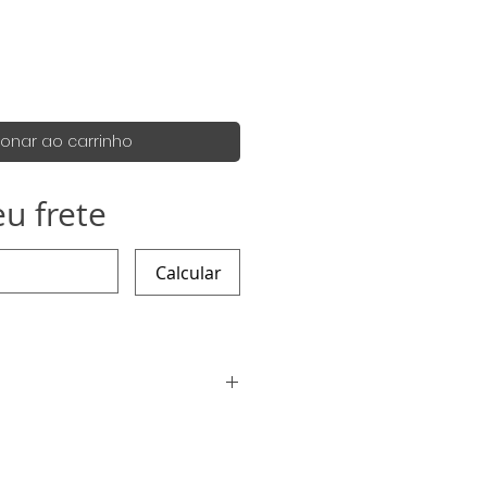
mal
promocional
ionar ao carrinho
eu frete
Calcular
 são 100% artesanais eles podem
eis para serem produzidos e
queira para alguma data
iar um email que tentaremos ao