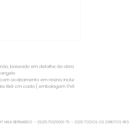
máximo adiantar :)
a mão, baseado em detalhe da obra
langelo
o com acabamento em resina, inclui
te 8x5 cm cada ( embalagem 17x11
T MILA BERNARDO - 25.210.703/0001-75 - 2025 TODOS OS DIREITOS RE