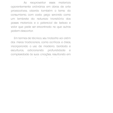
Ao reaproveitar esses materiais
aparentemente ordinários em obras de arte
provocativas, aborda também o tema do
consumismo, com cada peça servindo como
um lembrete da natureza transitória das
posses materiais e o potencial de beleza e
valor que pode ser encontrado no que outros
podem descartar.
Em termos de técnica, seu trabalho vai além
dos meios tradicionais, como acrílicos e óleos,
incorporando o uso de madeira, bordado e
esculturas, adicionando profundidade e
complexidade às suas criações, resultando em
peças únicas que são conceitualmente ricas.
COPYRIGHT MILA BERNARDO - 25.210.703/0001-75 - 2025 TODOS OS DIREITOS
RESERVADOS.